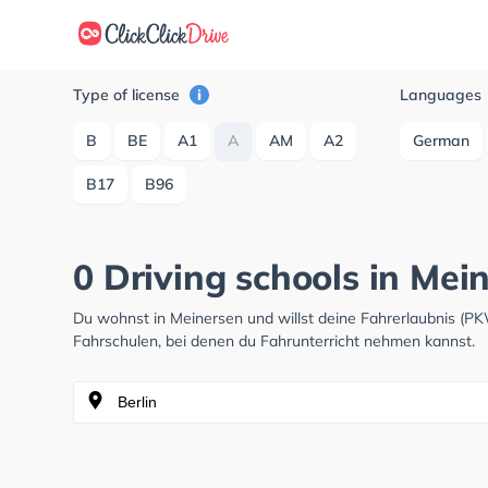
Type of license
Languages
B
BE
A1
A
AM
A2
German
B17
B96
0 Driving schools in Mei
Du wohnst in Meinersen und willst deine Fahrerlaubnis (P
Fahrschulen, bei denen du Fahrunterricht nehmen kannst.