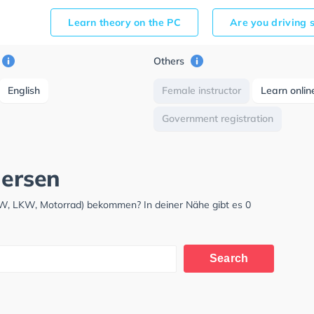
Learn theory on the PC
Are you driving 
Others
English
Female instructor
Learn onlin
Government registration
nersen
KW, LKW, Motorrad) bekommen? In deiner Nähe gibt es 0
Search