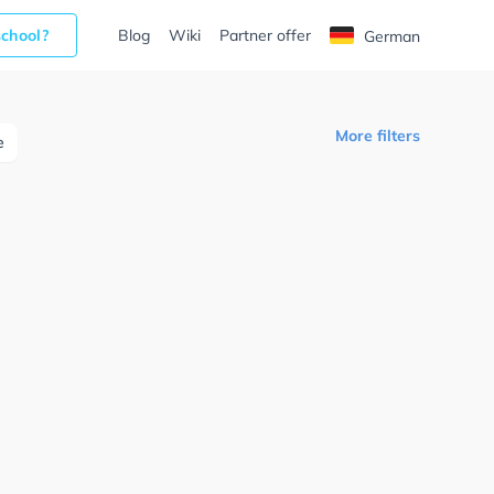
school?
Blog
Wiki
Partner offer
German
More filters
e