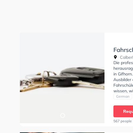
Fahrsc
Calber
Die profes
herausrag
in Gifhorn
Ausbilder 
Fahrschüle
wissen, w
soll.
German
Requ
567 people 