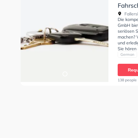
Fahrsc
GmbH
Fallers
Die kompe
GmbH biet
seriösen S
machen? Ve
und erledi
Sie hören 
bieten dir
German
Ackermann
Requ
138 people 