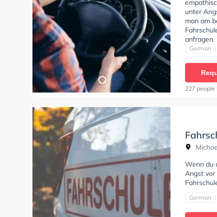
empathisch
unter Angs
man am be
Fahrschul
anfragen.
German
Requ
227 people 
Fahrsc
Michael
Wenn du al
Angst vor 
Fahrschule
German