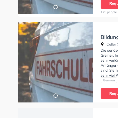
Requ
175 people 
Bildun
Fahrsc
Celler 
Boll
Die seriö
Greiner, I
sehr verlä
Anfänger g
sind. Sie 
sehr viel 
beim Auto
German
Requ