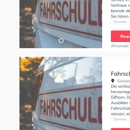
Vertraue d
beende di
Sie hören 
und bieten
German
theorie te
theoretisc
Requ
Termin onl
204 people 
Fahrsch
Sonnen
Die seriös
hervorrage
Gifhorn. D
Ausbilder 
Fahrschüle
wissen, w
muss. In d
German
anfragen.