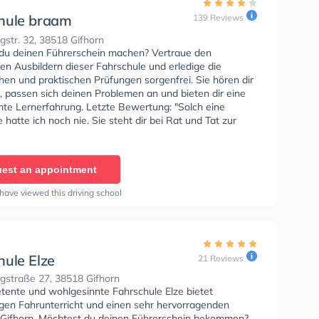
hule braam
139 Reviews
ldungszentrum GmbH
str. 32, 38518 Gifhorn
du deinen Führerschein machen? Vertraue den
rten Ausbildern dieser Fahrschule und erledige die
hen und praktischen Prüfungen sorgenfrei. Sie hören dir
, passen sich deinen Problemen an und bieten dir eine
te Lernerfahrung. Letzte Bewertung: "Solch eine
 hatte ich noch nie. Sie steht dir bei Rat und Tat zur
. Ich habe meinen Bus Führerschein erfolgreich mit
bestanden. Der Fahrlehrer Klaus Unverzagt ist der
Er ist geduldig, bleibt ruhig, glaubt an dich und Tritt dir
est an appointment
e mal in den Arsch, was man oder Frau auch mal
ch bin Jetzt schon mega traurig das ich diese Fahrschule
have viewed this driving school
naten verlassen muss. Aber ich danke der Chefin Antje,
iebe Olga, die sich gekümmert hat und auf jeden Fall den
rlehrer ever Klaus Unverzagt für seine Geduld! Nie
ne andere Fahrschule"
hule Elze
21 Reviews
gstraße 27, 38518 Gifhorn
tente und wohlgesinnte Fahrschule Elze bietet
gen Fahrunterricht und einen sehr hervorragenden
n Gifhorn. Möchtest du deinen Führerschein bekommen?