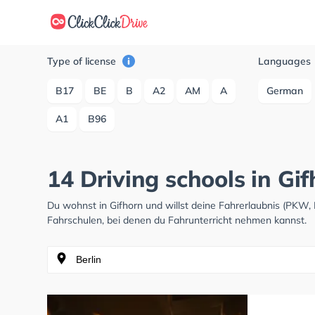
Type of license
Languages
B17
BE
B
A2
AM
A
German
A1
B96
14 Driving schools in Gi
Du wohnst in Gifhorn und willst deine Fahrerlaubnis (PKW
Fahrschulen, bei denen du Fahrunterricht nehmen kannst.