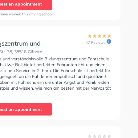
est an appointment
have viewed this driving school
gszentrum und
47 Reviews
hule Greiner, Inh. Uwe
Str. 35, 38518 Gifhorn
se und verständnisvolle Bildungszentrum und Fahrschule
nh. Uwe Boll bietet perfekten Fahrunterricht und einen
sslichen Service in Gifhorn. Die Fahrschule ist perfekt für
eeignet, da die Fahrlehrer empathisch und qualifiziert
haben mit Fahrschülern die unter Angst und Panik leiden
Praxis und wissen, wie man am besten mit der Nervosität
fahren umgehen soll.
est an appointment