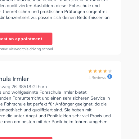
en qualifizierten Ausbildern dieser Fahrschule und
e theoretischen und praktischen Prüfungen sorgenfrei.
dir konzentriert zu, passen sich deinen Bedürfnissen an
 dir eine Lernerfahrung. Wir empfehlen dir auch online-
sts am PC zu absolvieren, um dich gut auf die
he Prüfung. In der Fahrschule Elze Sie können einen
est an appointment
ine anfragen.
have viewed this driving school
ule Irmler
4 Reviews
weg 26, 38518 Gifhorn
e und wohlgesinnte Fahrschule Irmler bietet
nden Fahrunterricht und einen sehr sicheren Service in
ie Fahrschule ist perfekt für Anfänger geeignet, da die
empathisch und qualifiziert sind. Sie haben mit
rn die unter Angst und Panik leiden sehr viel Praxis und
ie man am besten mit der Panik beim fahren umgehen
er Fahrschule Irmler Sie können einen Termin online