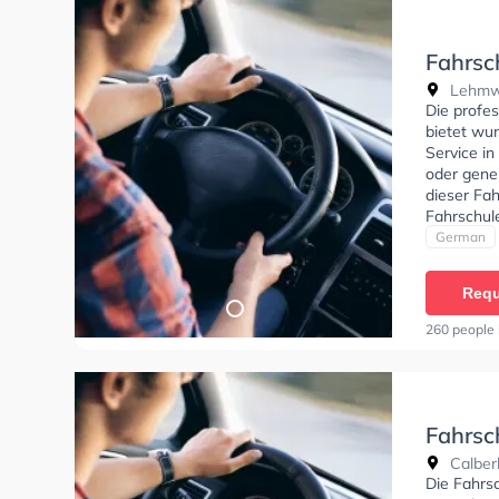
Fahrsc
Lehmwe
Die profes
bietet wu
Service in
oder gener
dieser Fah
Fahrschul
German
Requ
260 people 
Fahrsc
Calber
Die Fahrsc