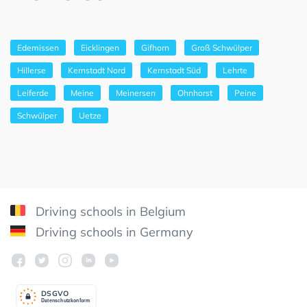
Edemissen
Eicklingen
Gifhorn
Groß Schwülper
Hillerse
Kernstadt Nord
Kernstadt Süd
Lehrte
Leiferde
Meine
Meinersen
Ohnhorst
Peine
Schwülper
Uetze
Driving schools in Belgium
Driving schools in Germany
DSGV
O
Datenschutzkonform