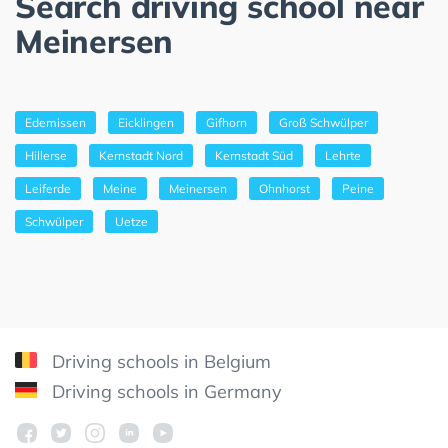
Search driving school near
Meinersen
Edemissen
Eicklingen
Gifhorn
Groß Schwülper
Hillerse
Kernstadt Nord
Kernstadt Süd
Lehrte
Leiferde
Meine
Meinersen
Ohnhorst
Peine
Schwülper
Uetze
Driving schools in Belgium
Driving schools in Germany