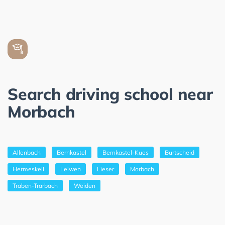
Search driving school near
Morbach
Allenbach
Bernkastel
Bernkastel-Kues
Burtscheid
Hermeskeil
Leiwen
Lieser
Morbach
Traben-Trarbach
Weiden