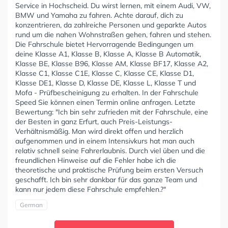
Service in Hochscheid. Du wirst lernen, mit einem Audi, VW,
BMW und Yamaha zu fahren. Achte darauf, dich zu
konzentrieren, da zahlreiche Personen und geparkte Autos
rund um die nahen Wohnstraßen gehen, fahren und stehen.
Die Fahrschule bietet Hervorragende Bedingungen um
deine Klasse A1, Klasse B, Klasse A, Klasse B Automatik,
Klasse BE, Klasse B96, Klasse AM, Klasse BF17, Klasse A2,
Klasse C1, Klasse C1E, Klasse C, Klasse CE, Klasse D1,
Klasse DE1, Klasse D, Klasse DE, Klasse L, Klasse T und
Mofa - Prüfbescheinigung zu erhalten. In der Fahrschule
Speed Sie können einen Termin online anfragen. Letzte
Bewertung: "Ich bin sehr zufrieden mit der Fahrschule, eine
der Besten in ganz Erfurt, auch Preis-Leistungs-
Verhältnismäßig. Man wird direkt offen und herzlich
aufgenommen und in einem Intensivkurs hat man auch
relativ schnell seine Fahrerlaubnis. Durch viel üben und die
freundlichen Hinweise auf die Fehler habe ich die
theoretische und praktische Prüfung beim ersten Versuch
geschafft. Ich bin sehr dankbar für das ganze Team und
kann nur jedem diese Fahrschule empfehlen.?"
German