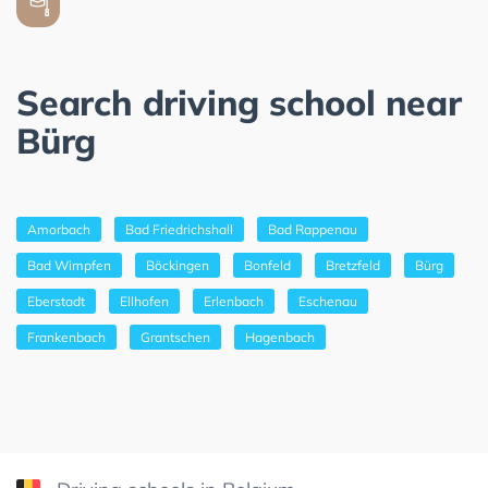
Search driving school near
Bürg
Amorbach
Bad Friedrichshall
Bad Rappenau
Bad Wimpfen
Böckingen
Bonfeld
Bretzfeld
Bürg
Eberstadt
Ellhofen
Erlenbach
Eschenau
Frankenbach
Grantschen
Hagenbach