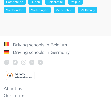
Rothenfelde
Rühen
Teichbreite
Velpke
Weddendorf
Weferlingen
Wendschott
Wolfsburg
Driving schools in Belgium
Driving schools in Germany
DSGV
O
Datenschutzkonform
About us
Our Team