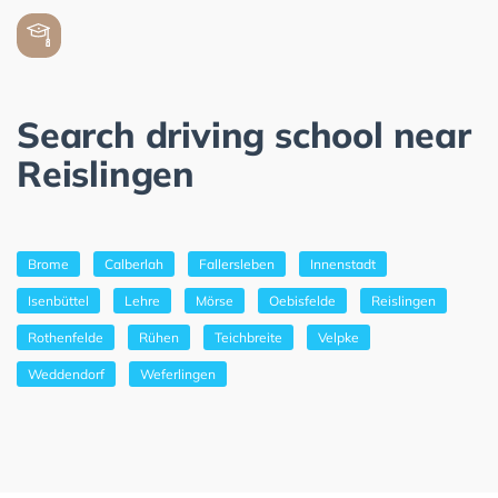
Search driving school near
Reislingen
Brome
Calberlah
Fallersleben
Innenstadt
Isenbüttel
Lehre
Mörse
Oebisfelde
Reislingen
Rothenfelde
Rühen
Teichbreite
Velpke
Weddendorf
Weferlingen