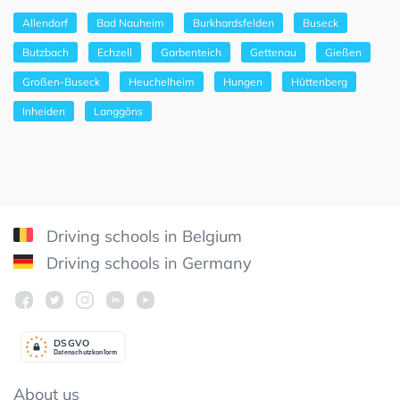
Allendorf
Bad Nauheim
Burkhardsfelden
Buseck
Butzbach
Echzell
Garbenteich
Gettenau
Gießen
Großen-Buseck
Heuchelheim
Hungen
Hüttenberg
Inheiden
Langgöns
Driving schools in Belgium
Driving schools in Germany
DSGV
O
Datenschutzkonform
About us