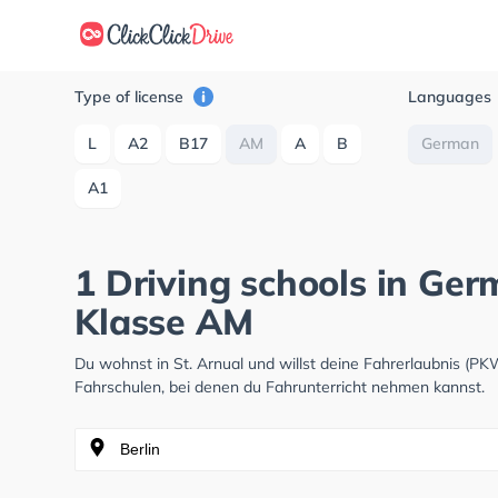
Type of license
Languages
L
A2
B17
AM
A
B
German
A1
1 Driving schools in Ger
Klasse AM
Du wohnst in St. Arnual und willst deine Fahrerlaubnis (
Fahrschulen, bei denen du Fahrunterricht nehmen kannst.