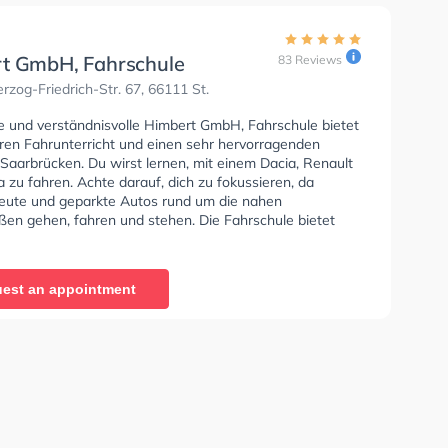
t GmbH, Fahrschule
83 Reviews
zog-Friedrich-Str. 67, 66111 St.
se und verständnisvolle Himbert GmbH, Fahrschule bietet
en Fahrunterricht und einen sehr hervorragenden
 Saarbrücken. Du wirst lernen, mit einem Dacia, Renault
zu fahren. Achte darauf, dich zu fokussieren, da
 Leute und geparkte Autos rund um die nahen
en gehen, fahren und stehen. Die Fahrschule bietet
e Bedingungen um deine Klasse A1, Klasse B, Klasse A,
, Klasse BF17, Klasse A2 und Klasse L zu erhalten. Die
e-Kurs in der Schule.
est an appointment