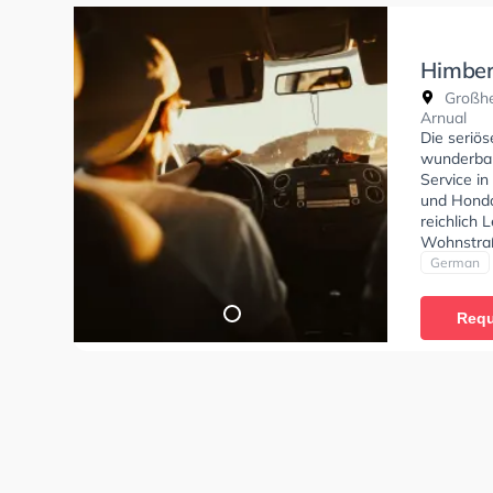
Himber
Großher
Arnual
Die seriö
wunderbar
Service in
und Honda 
reichlich
Wohnstraß
Exzellent
German
Klasse AM
Erste-Hilf
Requ