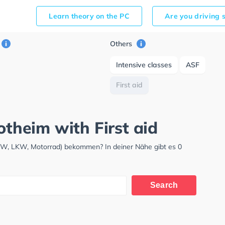
Learn theory on the PC
Are you driving 
Others
Intensive classes
ASF
First aid
otheim with First aid
PKW, LKW, Motorrad) bekommen? In deiner Nähe gibt es 0
Search