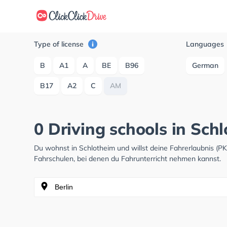
Type of license
Languages
B
A1
A
BE
B96
German
B17
A2
C
AM
0 Driving schools in Schl
Du wohnst in Schlotheim und willst deine Fahrerlaubnis (
Fahrschulen, bei denen du Fahrunterricht nehmen kannst.