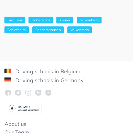
Greußen
Hohenebra
Körner
Schernberg
Schlotheim
Sondershausen
Volkenroda
Driving schools in Belgium
Driving schools in Germany
DSGV
O
Datenschutzkonform
About us
Our Team