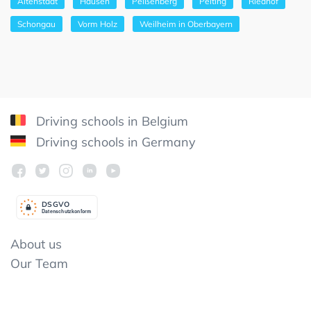
Altenstadt
Hausen
Peißenberg
Peiting
Riedhof
Schongau
Vorm Holz
Weilheim in Oberbayern
Driving schools in Belgium
Driving schools in Germany
DSGV
O
Datenschutzkonform
About us
Our Team