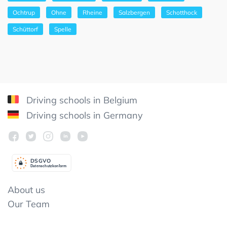
Ochtrup
Ohne
Rheine
Salzbergen
Schotthock
Schüttorf
Spelle
Driving schools in Belgium
Driving schools in Germany
DSGV
O
Datenschutzkonform
About us
Our Team