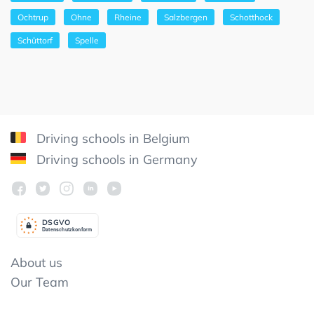
Ochtrup
Ohne
Rheine
Salzbergen
Schotthock
Schüttorf
Spelle
Driving schools in Belgium
Driving schools in Germany
DSGV
O
Datenschutzkonform
About us
Our Team