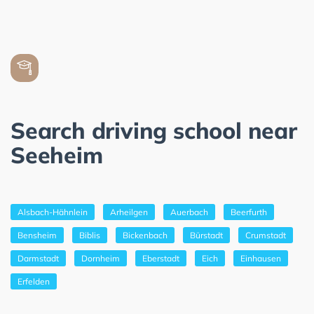
Search driving school near
Seeheim
Alsbach-Hähnlein
Arheilgen
Auerbach
Beerfurth
Bensheim
Biblis
Bickenbach
Bürstadt
Crumstadt
Darmstadt
Dornheim
Eberstadt
Eich
Einhausen
Erfelden