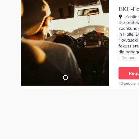
BKF-Fa
Kaolins
Die profes
sachkundi
in Halle. 
Kawasaki 
fokussier
die naheg
Fahrschul
German
A1, Klasse
B96, Klas
Requ
Klasse C, 
Klasse L u
40 people h
können ei