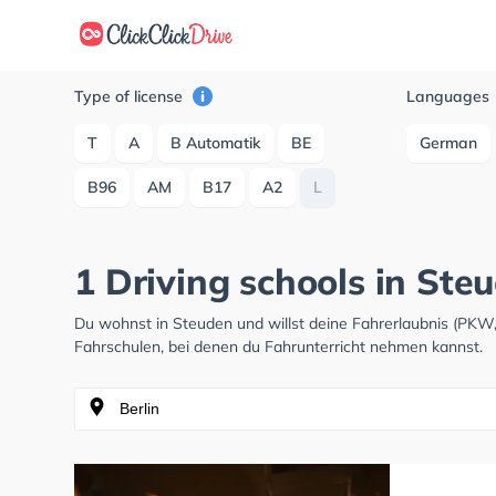
Type of license
Languages
T
A
B Automatik
BE
German
B96
AM
B17
A2
L
1 Driving schools in Ste
Du wohnst in Steuden und willst deine Fahrerlaubnis (PKW
Fahrschulen, bei denen du Fahrunterricht nehmen kannst.