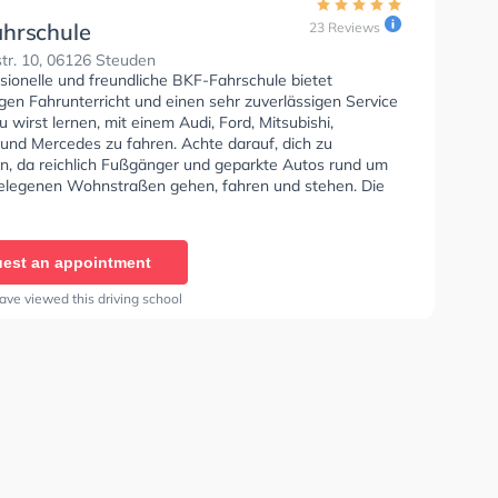
hrschule
23 Reviews
tr. 10, 06126 Steuden
sionelle und freundliche BKF-Fahrschule bietet
gen Fahrunterricht und einen sehr zuverlässigen Service
Du wirst lernen, mit einem Audi, Ford, Mitsubishi,
und Mercedes zu fahren. Achte darauf, dich zu
en, da reichlich Fußgänger und geparkte Autos rund um
elegenen Wohnstraßen gehen, fahren und stehen. Die
e bietet Herausragende Bedingungen um deine Klasse
 B, Klasse A, Klasse B Automatik, Klasse BE, Klasse
se AM, Klasse BF17, Klasse A2, Klasse C1, Klasse C1E,
est an appointment
Klasse CE, Klasse D1, Klasse DE1, Klasse D, Klasse DE,
nd Klasse T zu erhalten. In der BKF-Fahrschule Sie
ave viewed this driving school
nen Termin online anfragen.