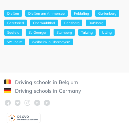
Dießen
Dießen am Ammersee
Feldafing
Gartenberg
Geretsried
Obermühlthal
Penzberg
Rößlberg
Seefeld
St. Georgen
Starnberg
Tutzing
Utting
Weilheim
Weilheim in Oberbayern
Driving schools in Belgium
Driving schools in Germany
DSGV
O
Datenschutzkonform