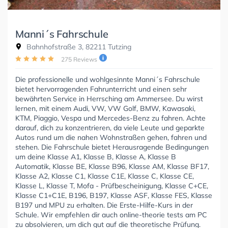
Manni´s Fahrschule
Bahnhofstraße 3, 82211 Tutzing
275 Reviews
Die professionelle und wohlgesinnte Manni´s Fahrschule
bietet hervorragenden Fahrunterricht und einen sehr
bewährten Service in Herrsching am Ammersee. Du wirst
lernen, mit einem Audi, VW, VW Golf, BMW, Kawasaki,
KTM, Piaggio, Vespa und Mercedes-Benz zu fahren. Achte
darauf, dich zu konzentrieren, da viele Leute und geparkte
Autos rund um die nahen Wohnstraßen gehen, fahren und
stehen. Die Fahrschule bietet Herausragende Bedingungen
um deine Klasse A1, Klasse B, Klasse A, Klasse B
Automatik, Klasse BE, Klasse B96, Klasse AM, Klasse BF17,
Klasse A2, Klasse C1, Klasse C1E, Klasse C, Klasse CE,
Klasse L, Klasse T, Mofa - Prüfbescheinigung, Klasse C+CE,
Klasse C1+C1E, B196, B197, Klasse ASF, Klasse FES, Klasse
B197 und MPU zu erhalten. Die Erste-Hilfe-Kurs in der
Schule. Wir empfehlen dir auch online-theorie tests am PC
zu absolvieren, um dich gut auf die theoretische Prüfung.