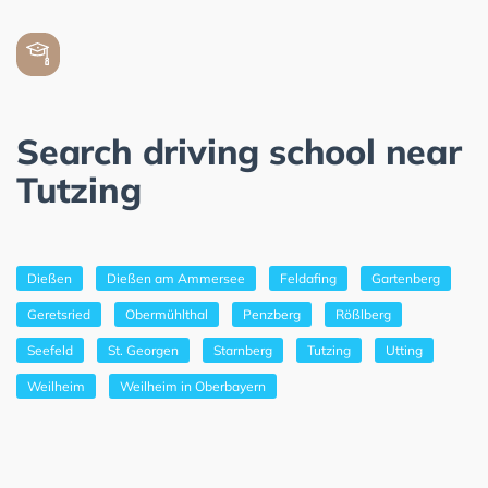
Search driving school near
Tutzing
Dießen
Dießen am Ammersee
Feldafing
Gartenberg
Geretsried
Obermühlthal
Penzberg
Rößlberg
Seefeld
St. Georgen
Starnberg
Tutzing
Utting
Weilheim
Weilheim in Oberbayern