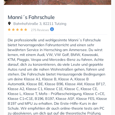
Manni´s Fahrschule
Bahnhofstraße 3, 82211 Tutzing
275 Reviews
Die professionelle und wohlgesinnte Manni´s Fahrschule
bietet hervorragenden Fahrunterricht und einen sehr
bewährten Service in Herrsching am Ammersee. Du wirst
lernen, mit einem Audi, VW, VW Golf, BMW, Kawasaki,
KTM, Piaggio, Vespa und Mercedes-Benz zu fahren. Achte
darauf, dich zu konzentrieren, da viele Leute und geparkte
Autos rund um die nahen Wohnstraßen gehen, fahren und
stehen. Die Fahrschule bietet Herausragende Bedingungen
um deine Klasse A1, Klasse B, Klasse A, Klasse B
Automatik, Klasse BE, Klasse B96, Klasse AM, Klasse BF17,
Klasse A2, Klasse C1, Klasse C1E, Klasse C, Klasse CE,
Klasse L, Klasse T, Mofa - Prüfbescheinigung, Klasse C+CE,
Klasse C1+C1E, B196, B197, Klasse ASF, Klasse FES, Klasse
B197 und MPU zu erhalten. Die Erste-Hilfe-Kurs in der
Schule. Wir empfehlen dir auch online-theorie tests am PC
zu absolvieren, um dich gut auf die theoretische Prüfung.