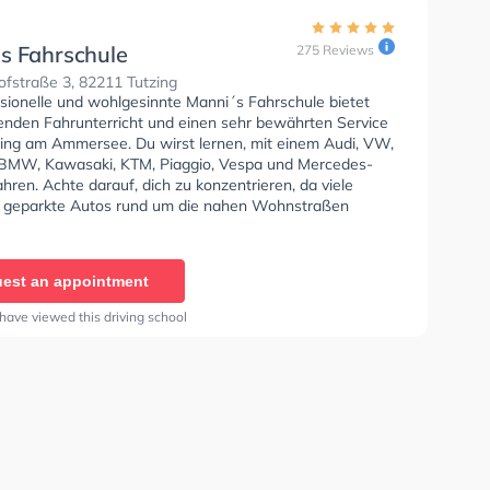
s Fahrschule
275 Reviews
fstraße 3, 82211 Tutzing
ssionelle und wohlgesinnte Manni´s Fahrschule bietet
enden Fahrunterricht und einen sehr bewährten Service
hing am Ammersee. Du wirst lernen, mit einem Audi, VW,
BMW, Kawasaki, KTM, Piaggio, Vespa und Mercedes-
hren. Achte darauf, dich zu konzentrieren, da viele
 geparkte Autos rund um die nahen Wohnstraßen
hren und stehen. Die Fahrschule bietet Herausragende
en um deine Klasse A1, Klasse B, Klasse A, Klasse B
, Klasse BE, Klasse B96, Klasse AM, Klasse BF17,
est an appointment
 Klasse C1, Klasse C1E, Klasse C, Klasse CE, Klasse L,
 Mofa - Prüfbescheinigung, Klasse C+CE, Klasse C1+C1E,
have viewed this driving school
7, Klasse ASF, Klasse FES, Klasse B197 und MPU zu
Die Erste-Hilfe-Kurs in der Schule. Wir empfehlen dir
e-theorie tests am PC zu absolvieren, um dich gut auf
tische Prüfung.