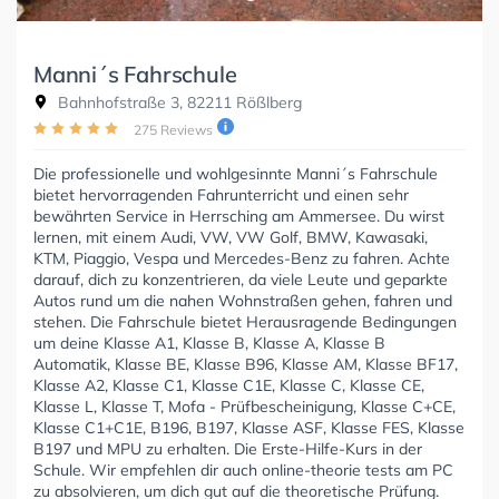
Manni´s Fahrschule
Bahnhofstraße 3, 82211 Rößlberg
275 Reviews
Die professionelle und wohlgesinnte Manni´s Fahrschule
bietet hervorragenden Fahrunterricht und einen sehr
bewährten Service in Herrsching am Ammersee. Du wirst
lernen, mit einem Audi, VW, VW Golf, BMW, Kawasaki,
KTM, Piaggio, Vespa und Mercedes-Benz zu fahren. Achte
darauf, dich zu konzentrieren, da viele Leute und geparkte
Autos rund um die nahen Wohnstraßen gehen, fahren und
stehen. Die Fahrschule bietet Herausragende Bedingungen
um deine Klasse A1, Klasse B, Klasse A, Klasse B
Automatik, Klasse BE, Klasse B96, Klasse AM, Klasse BF17,
Klasse A2, Klasse C1, Klasse C1E, Klasse C, Klasse CE,
Klasse L, Klasse T, Mofa - Prüfbescheinigung, Klasse C+CE,
Klasse C1+C1E, B196, B197, Klasse ASF, Klasse FES, Klasse
B197 und MPU zu erhalten. Die Erste-Hilfe-Kurs in der
Schule. Wir empfehlen dir auch online-theorie tests am PC
zu absolvieren, um dich gut auf die theoretische Prüfung.