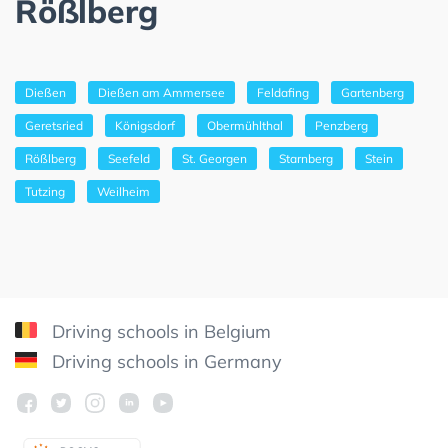
Rößlberg
Dießen
Dießen am Ammersee
Feldafing
Gartenberg
Geretsried
Königsdorf
Obermühlthal
Penzberg
Rößlberg
Seefeld
St. Georgen
Starnberg
Stein
Tutzing
Weilheim
Driving schools in Belgium
Driving schools in Germany