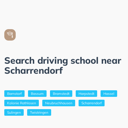
Search driving school near
Scharrendorf
Barnstorf
Bassum
Bramstedt
Harpstedt
Hassel
Kolonie Rathlosen
Neubruchhausen
Scharrendorf
Sulingen
Twistringen