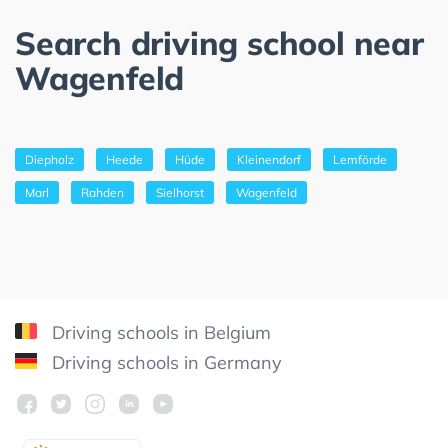
Search driving school near
Wagenfeld
Diepholz
Heede
Hüde
Kleinendorf
Lemförde
Marl
Rahden
Sielhorst
Wagenfeld
Driving schools in Belgium
Driving schools in Germany