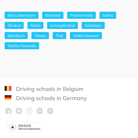
Bad Liebenstein
Boilstädt
Friedrichroda
Gotha
Ohrdruf
Ruhla
Schnepfenthal
Siebleben
Steinbach
Tabarz
Thal
Waltershausen
Wutha-Farnroda
Driving schools in Belgium
Driving schools in Germany
DSGV
O
Datenschutzkonform