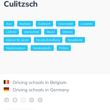
Culitzsch
Aue
Bockwa
Culitzsch
Innenstadt
Leubnitz
Lößnitz
Marienthal
Mosel
Mülsen
Mülsen St. Jacob
Neudecksiedlung
Neuplanitz
Niedermülsen
Niederplanitz
Pölbitz
Driving schools in Belgium
Driving schools in Germany