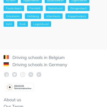
Achern
Appenweier
Bodersweier
Elgersweier
Fautenbach
Freistett
Gamshurst
Gengenbach
Griesheim
Hohberg
Ichenheim
Kappelrodeck
Kehl
Kork
Legelshurst
Driving schools in Belgium
Driving schools in Germany
DSGV
O
Datenschutzkonform
About us
Our Team