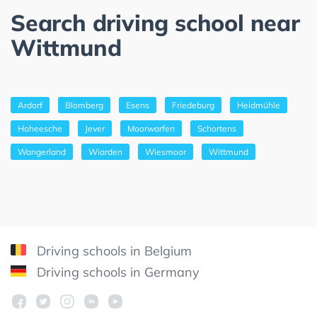
Search driving school near
Wittmund
Ardorf
Blomberg
Esens
Friedeburg
Heidmühle
Hoheesche
Jever
Moorwarfen
Schortens
Wangerland
Wiarden
Wiesmoor
Wittmund
Driving schools in Belgium
Driving schools in Germany