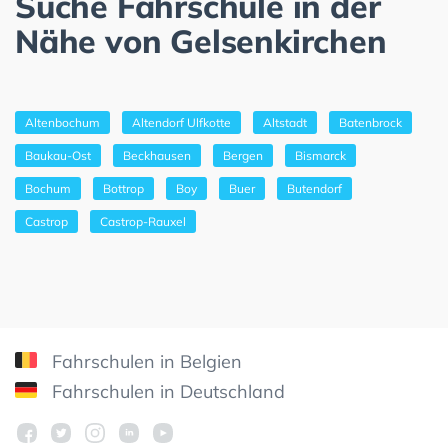
Suche Fahrschule in der
Nähe von Gelsenkirchen
Altenbochum
Altendorf Ulfkotte
Altstadt
Batenbrock
Baukau-Ost
Beckhausen
Bergen
Bismarck
Bochum
Bottrop
Boy
Buer
Butendorf
Castrop
Castrop-Rauxel
Fahrschulen in Belgien
Fahrschulen in Deutschland