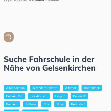
Suche Fahrschule in der
Nähe von Gelsenkirchen
Altenbochum
Altendorf Ulfkotte
Altstadt
Batenbrock
Baukau-Ost
Beckhausen
Bergen
Bismarck
Bochum
Bottrop
Boy
Buer
Butendorf