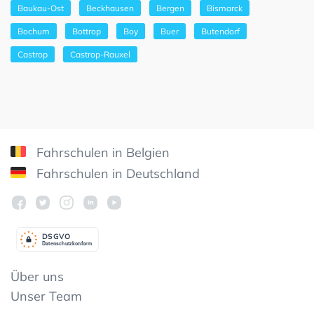
Baukau-Ost
Beckhausen
Bergen
Bismarck
Bochum
Bottrop
Boy
Buer
Butendorf
Castrop
Castrop-Rauxel
Fahrschulen in Belgien
Fahrschulen in Deutschland
DSGV
O
Datenschutzkonform
Über uns
Unser Team