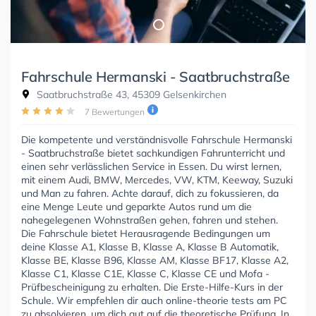
Fahrschule Hermanski - Saatbruchstraße
Saatbruchstraße 43, 45309 Gelsenkirchen
7 Bewertungen
Die kompetente und verständnisvolle Fahrschule Hermanski
- Saatbruchstraße bietet sachkundigen Fahrunterricht und
einen sehr verlässlichen Service in Essen. Du wirst lernen,
mit einem Audi, BMW, Mercedes, VW, KTM, Keeway, Suzuki
und Man zu fahren. Achte darauf, dich zu fokussieren, da
eine Menge Leute und geparkte Autos rund um die
nahegelegenen Wohnstraßen gehen, fahren und stehen.
Die Fahrschule bietet Herausragende Bedingungen um
deine Klasse A1, Klasse B, Klasse A, Klasse B Automatik,
Klasse BE, Klasse B96, Klasse AM, Klasse BF17, Klasse A2,
Klasse C1, Klasse C1E, Klasse C, Klasse CE und Mofa -
Prüfbescheinigung zu erhalten. Die Erste-Hilfe-Kurs in der
Schule. Wir empfehlen dir auch online-theorie tests am PC
zu absolvieren, um dich gut auf die theoretische Prüfung. In