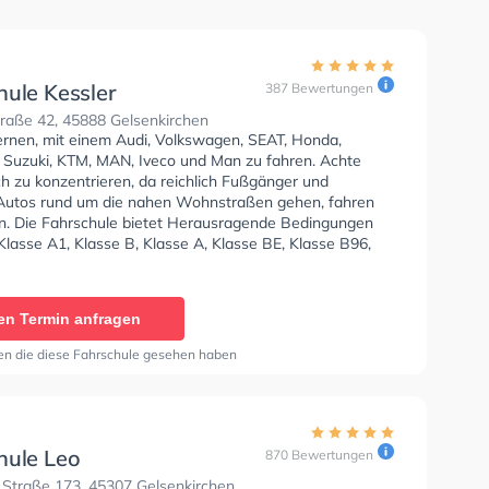
hule Kessler
387 Bewertungen
raße 42, 45888 Gelsenkirchen
lernen, mit einem Audi, Volkswagen, SEAT, Honda,
 Suzuki, KTM, MAN, Iveco und Man zu fahren. Achte
ch zu konzentrieren, da reichlich Fußgänger und
Autos rund um die nahen Wohnstraßen gehen, fahren
n. Die Fahrschule bietet Herausragende Bedingungen
lasse A1, Klasse B, Klasse A, Klasse BE, Klasse B96,
, Klasse BF17, Klasse A2, Klasse C, Klasse CE, Klasse
e DE1, Klasse D, Mofa - Prüfbescheinigung, Klasse B
, Klasse C1, Klasse C1E, Klasse DE, Klasse C+CE, Klasse
en Termin anfragen
196, B197, Klasse ASF und Klasse B197 zu erhalten.
Hilfe-Kurs in der Schule. Wir empfehlen dir auch online-
en die diese Fahrschule gesehen haben
sts am PC zu absolvieren, um dich gut auf die
he Prüfung.
hule Leo
870 Bewertungen
 Straße 173, 45307 Gelsenkirchen