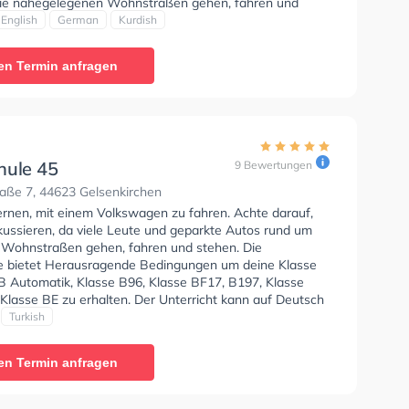
ie nahegelegenen Wohnstraßen gehen, fahren und
ie Fahrschule bietet Perfekte Bedingungen um deine
English
German
Kurdish
 Klasse B, Klasse A, Klasse B Automatik, Klasse BE,
6, Klasse AM, Klasse BF17, Klasse A2, B196, B197,
en Termin anfragen
F und Klasse B197 zu erhalten. Der Unterricht kann auf
Englisch, Deutsch und Kurdisch stattfinden. Die Erste-
 in der Schule. Wir empfehlen dir auch online-theorie
C zu absolvieren, um dich gut auf die theoretische
Letzte Bewertung: "Ist gut super empfehlenswert
alles lernt man super freundlich man fühlt sich wohl"
hule 45
9 Bewertungen
aße 7, 44623 Gelsenkirchen
lernen, mit einem Volkswagen zu fahren. Achte darauf,
kussieren, da viele Leute und geparkte Autos rund um
 Wohnstraßen gehen, fahren und stehen. Die
e bietet Herausragende Bedingungen um deine Klasse
 B Automatik, Klasse B96, Klasse BF17, B197, Klasse
Klasse BE zu erhalten. Der Unterricht kann auf Deutsch
ch stattfinden. Die Erste-Hilfe-Kurs in der Schule. Letzte
Turkish
: "Sehr Empfehlenswert.Kann ich jeden meiner Freunde
fehlen.Gute Erklärungen"
en Termin anfragen