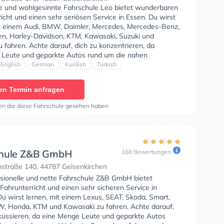
se und wohlgesinnte Fahrschule Leo bietet wunderbaren
icht und einen sehr seriösen Service in Essen. Du wirst
it einem Audi, BMW, Daimler, Mercedes, Mercedes-Benz,
n, Harley-Davidson, KTM, Kawasaki, Suzuki und
fahren. Achte darauf, dich zu konzentrieren, da
e Leute und geparkte Autos rund um die nahen
en gehen, fahren und stehen. Die Fahrschule bietet
English
German
Kurdish
Turkish
Bedingungen um deine Klasse B, Klasse B Automatik,
, Klasse B96, Klasse BF17, B196, B197, Klasse ASF und
en Termin anfragen
7 zu erhalten. Der Unterricht kann auf Arabisch,
Deutsch, Kurdisch und Türkisch stattfinden. Die Erste-
en die diese Fahrschule gesehen haben
 in der Schule. Letzte Bewertung: "Die Mitarbeiter sind
und bringen einem die Informationen gut rüber"
chule Z&B GmbH
168 Bewertungen
straße 140, 44787 Gelsenkirchen
ssionelle und nette Fahrschule Z&B GmbH bietet
Fahrunterricht und einen sehr sicheren Service in
u wirst lernen, mit einem Lexus, SEAT, Skoda, Smart,
W, Honda, KTM und Kawasaki zu fahren. Achte darauf,
okussieren, da eine Menge Leute und geparkte Autos