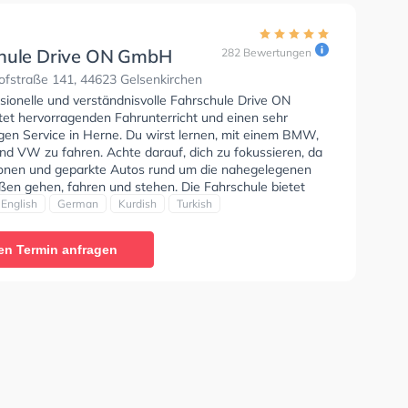
hule Drive ON GmbH
282 Bewertungen
fstraße 141, 44623 Gelsenkirchen
sionelle und verständnisvolle Fahrschule Drive ON
et hervorragenden Fahrunterricht und einen sehr
igen Service in Herne. Du wirst lernen, mit einem BMW,
nd VW zu fahren. Achte darauf, dich zu fokussieren, da
sonen und geparkte Autos rund um die nahegelegenen
en gehen, fahren und stehen. Die Fahrschule bietet
Bedingungen um deine Klasse B, Klasse B Automatik,
English
German
Kurdish
Turkish
, Klasse B96, Klasse BF17, B196, B197 und Klasse B197
n. Der Unterricht kann auf Arabisch, Englisch, Deutsch,
en Termin anfragen
nd Türkisch stattfinden. Die Erste-Hilfe-Kurs in der
ir empfehlen dir auch online-theorie tests am PC zu
n, um dich gut auf die theoretische Prüfung.