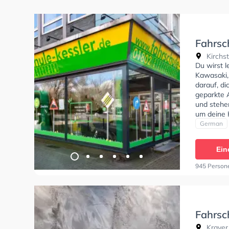
Fahrsc
Kirchst
Du wirst 
Kawasaki,
darauf, di
geparkte 
und stehe
um deine K
Klasse AM
German
D1, Klass
Automatik
Ein
C1+C1E, B
Die Erste-
945 Person
theorie te
theoretisc
Fahrsc
Krayer