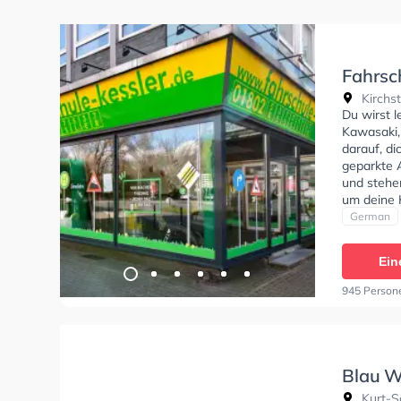
Fahrsc
Kirchst
Du wirst 
Kawasaki,
darauf, di
geparkte 
und stehe
um deine K
Klasse AM
German
D1, Klass
Automatik
Ein
C1+C1E, B
Die Erste-
945 Person
theorie te
theoretisc
Blau W
Kurt-S