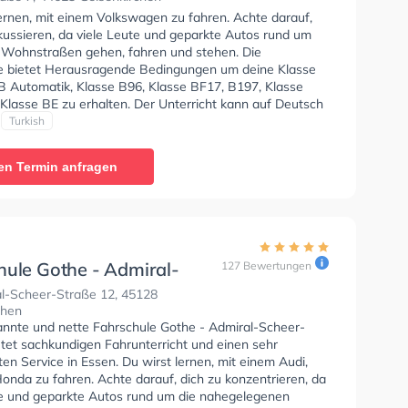
lernen, mit einem Volkswagen zu fahren. Achte darauf,
kussieren, da viele Leute und geparkte Autos rund um
 Wohnstraßen gehen, fahren und stehen. Die
e bietet Herausragende Bedingungen um deine Klasse
 B Automatik, Klasse B96, Klasse BF17, B197, Klasse
Klasse BE zu erhalten. Der Unterricht kann auf Deutsch
ch stattfinden. Die Erste-Hilfe-Kurs in der Schule. Letzte
Turkish
: "Sehr Empfehlenswert.Kann ich jeden meiner Freunde
fehlen.Gute Erklärungen"
en Termin anfragen
hule Gothe - Admiral-
127 Bewertungen
-Straße
l-Scheer-Straße 12, 45128
chen
annte und nette Fahrschule Gothe - Admiral-Scheer-
etet sachkundigen Fahrunterricht und einen sehr
n Service in Essen. Du wirst lernen, mit einem Audi,
nda zu fahren. Achte darauf, dich zu konzentrieren, da
te und geparkte Autos rund um die nahegelegenen