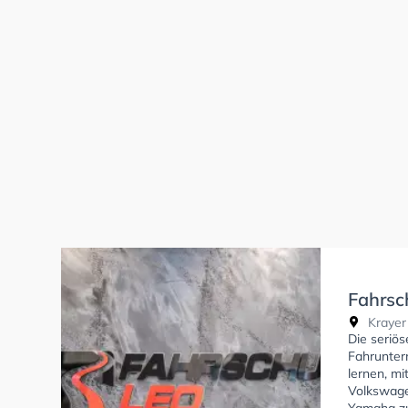
Fahrsc
Krayer
Die seriö
Fahrunterr
lernen, m
Volkswage