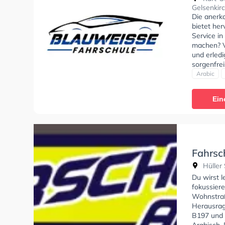
Gelsenkir
Die anerk
bietet her
Service i
machen? Ve
und erled
sorgenfrei
Bedürfniss
Arabic
kann auf A
der Schule
Ein
Das Person
Fahrsch
Hüller 
Du wirst 
fokussier
Wohnstraß
Herausrag
B197 und 
Arabisch, 