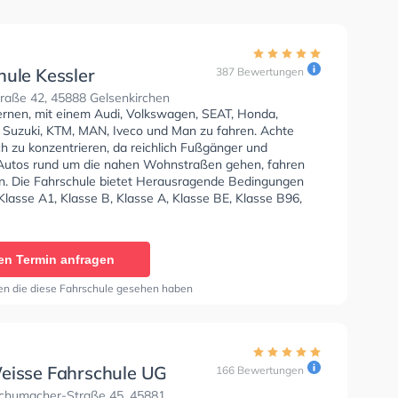
hule Kessler
387 Bewertungen
raße 42, 45888 Gelsenkirchen
lernen, mit einem Audi, Volkswagen, SEAT, Honda,
 Suzuki, KTM, MAN, Iveco und Man zu fahren. Achte
ch zu konzentrieren, da reichlich Fußgänger und
Autos rund um die nahen Wohnstraßen gehen, fahren
n. Die Fahrschule bietet Herausragende Bedingungen
lasse A1, Klasse B, Klasse A, Klasse BE, Klasse B96,
, Klasse BF17, Klasse A2, Klasse C, Klasse CE, Klasse
e DE1, Klasse D, Mofa - Prüfbescheinigung, Klasse B
, Klasse C1, Klasse C1E, Klasse DE, Klasse C+CE, Klasse
en Termin anfragen
196, B197, Klasse ASF und Klasse B197 zu erhalten.
Hilfe-Kurs in der Schule. Wir empfehlen dir auch online-
en die diese Fahrschule gesehen haben
sts am PC zu absolvieren, um dich gut auf die
he Prüfung.
eisse Fahrschule UG
166 Bewertungen
chumacher-Straße 45, 45881