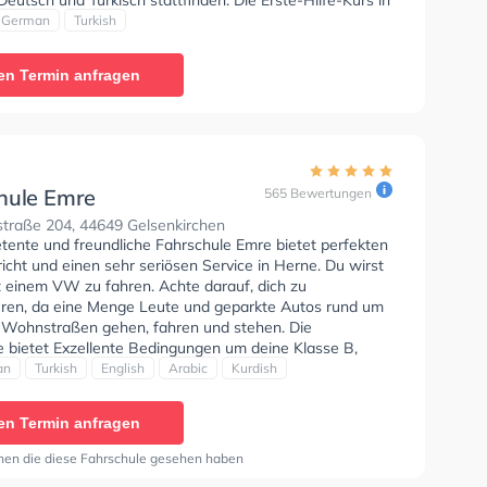
. Wir empfehlen dir auch online-theorie tests am PC zu
German
Turkish
n, um dich gut auf die theoretische Prüfung. Letzte
: "Sehr gut kann man mit arbeiten ist halt gut man
en Termin anfragen
lles und ja wurde sehr gut erklärt"
hule Emre
565 Bewertungen
traße 204, 44649 Gelsenkirchen
tente und freundliche Fahrschule Emre bietet perfekten
icht und einen sehr seriösen Service in Herne. Du wirst
t einem VW zu fahren. Achte darauf, dich zu
eren, da eine Menge Leute und geparkte Autos rund um
 Wohnstraßen gehen, fahren und stehen. Die
e bietet Exzellente Bedingungen um deine Klasse B,
und Klasse BF17 zu erhalten. Der Unterricht kann auf --
an
Turkish
English
Arabic
Kurdish
 Deutsch, Türkisch, Englisch, Arabisch und Kurdisch
n. Die Erste-Hilfe-Kurs in der Schule. Wir empfehlen dir
en Termin anfragen
e-theorie tests am PC zu absolvieren, um dich gut auf
tische Prüfung. Letzte Bewertung: "Super freundlich
nen die diese Fahrschule gesehen haben
aufmerksam auf ihre schüler helfen ihnen auch"