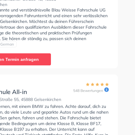
chen
annte und verständnisvolle Blau Weisse Fahrschule UG
vorragenden Fahrunterricht und einen sehr verlässlichen
n Gelsenkirchen. Möchtest du deinen Führerschein
rtraue den qualifizierten Ausbildern dieser Fahrschule
ige die theoretischen und praktischen Prüfungen
. Sie hören dir ständig zu, passen sich deinen
en an und bieten dir eine Lernerfahrung. Der Unterricht
German
rabisch und Deutsch stattfinden. Die Erste-Hilfe-Kurs in
. Letzte Bewertung: "Das ist eine sehr gute fahrschule
en Termin anfragen
al ist sehr freundlich Und der Fahrlehrer auch"
ule All-in
548 Bewertungen
Straße 55, 45888 Gelsenkirchen
lernen, mit einem BMW zu fahren. Achte darauf, dich zu
en, da viele Leute und geparkte Autos rund um die nahen
en gehen, fahren und stehen. Die Fahrschule bietet
ende Bedingungen um deine Klasse B, Klasse BF17,
Klasse B197 zu erhalten. Der Unterricht kann auf
Deutsch und Türkisch stattfinden. Die Erste-Hilfe-Kurs in