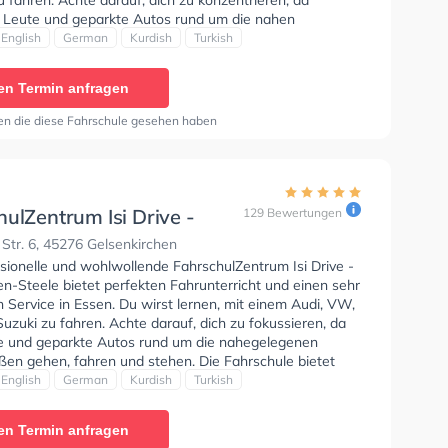
fahren. Achte darauf, dich zu konzentrieren, da
e Leute und geparkte Autos rund um die nahen
en gehen, fahren und stehen. Die Fahrschule bietet
English
German
Kurdish
Turkish
Bedingungen um deine Klasse B, Klasse B Automatik,
, Klasse B96, Klasse BF17, B196, B197, Klasse ASF und
en Termin anfragen
7 zu erhalten. Der Unterricht kann auf Arabisch,
Deutsch, Kurdisch und Türkisch stattfinden. Die Erste-
en die diese Fahrschule gesehen haben
 in der Schule. Letzte Bewertung: "Die Mitarbeiter sind
und bringen einem die Informationen gut rüber"
ulZentrum Isi Drive -
129 Bewertungen
 Essen-Steele
Str. 6, 45276 Gelsenkirchen
sionelle und wohlwollende FahrschulZentrum Isi Drive -
sen-Steele bietet perfekten Fahrunterricht und einen sehr
Service in Essen. Du wirst lernen, mit einem Audi, VW,
zuki zu fahren. Achte darauf, dich zu fokussieren, da
te und geparkte Autos rund um die nahegelegenen
en gehen, fahren und stehen. Die Fahrschule bietet
ende Bedingungen um deine Klasse A1, Klasse B,
English
German
Kurdish
Turkish
Klasse B Automatik, Klasse BE, Klasse B96, Klasse
sse A2, B196, B197, Auffrischung B Schaltung,
en Termin anfragen
ung B Automatik und Klasse B197 zu erhalten. Der