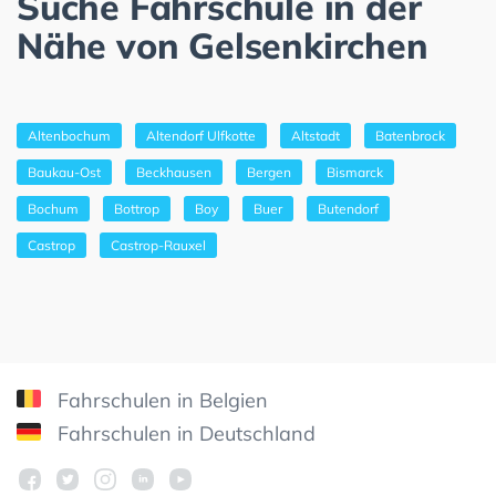
Suche Fahrschule in der
Nähe von Gelsenkirchen
Altenbochum
Altendorf Ulfkotte
Altstadt
Batenbrock
Baukau-Ost
Beckhausen
Bergen
Bismarck
Bochum
Bottrop
Boy
Buer
Butendorf
Castrop
Castrop-Rauxel
Fahrschulen in Belgien
Fahrschulen in Deutschland