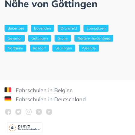
Nähe von Göttingen
Bodensee
Bovenden
Dransfeld
Ebergötzen
Geismar
Göttingen
Grone
Nörten-Hardenberg
Northeim
Rosdorf
Seulingen
Weende
Fahrschulen in Belgien
Fahrschulen in Deutschland
DSGV
O
Datenschutzkonform