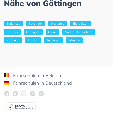
Nähe von Göttingen
Bodensee
Bovenden
Dransfeld
Ebergötzen
Geismar
Göttingen
Grone
Nörten-Hardenberg
Northeim
Rosdorf
Seulingen
Weende
Fahrschulen in Belgien
Fahrschulen in Deutschland
DSGV
O
Datenschutzkonform