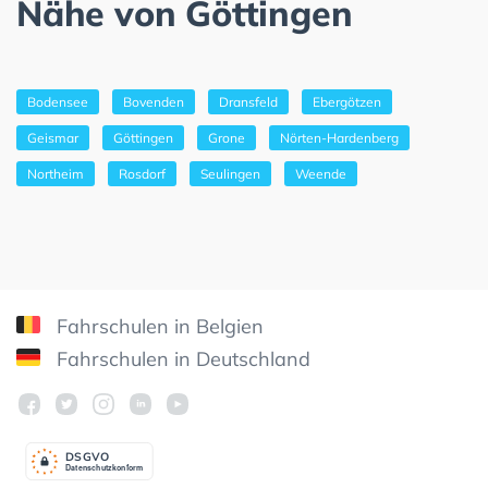
Nähe von Göttingen
Bodensee
Bovenden
Dransfeld
Ebergötzen
Geismar
Göttingen
Grone
Nörten-Hardenberg
Northeim
Rosdorf
Seulingen
Weende
Fahrschulen in Belgien
Fahrschulen in Deutschland
DSGV
O
Datenschutzkonform