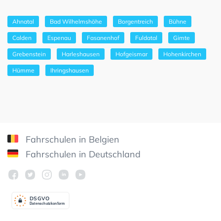
Ahnatal
Bad Wilhelmshöhe
Borgentreich
Bühne
Calden
Espenau
Fasanenhof
Fuldatal
Gimte
Grebenstein
Harleshausen
Hofgeismar
Hohenkirchen
Hümme
Ihringshausen
Fahrschulen in Belgien
Fahrschulen in Deutschland
DSGV
O
Datenschutzkonform