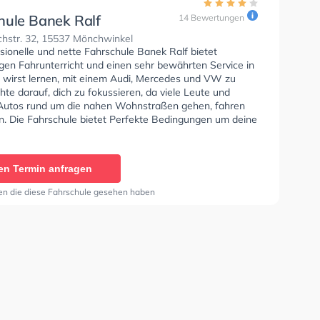
hule Banek Ralf
14 Bewertungen
chstr. 32, 15537 Mönchwinkel
sionelle und nette Fahrschule Banek Ralf bietet
gen Fahrunterricht und einen sehr bewährten Service in
u wirst lernen, mit einem Audi, Mercedes und VW zu
hte darauf, dich zu fokussieren, da viele Leute und
Autos rund um die nahen Wohnstraßen gehen, fahren
n. Die Fahrschule bietet Perfekte Bedingungen um deine
, Klasse B, Klasse A, Klasse BE, Klasse B96, Klasse AM
e A2 zu erhalten. Letzte Bewertung: "Aufbau hin zu den
aschinen nicht nur mit Sinn und Verstand sondern mit
en Termin anfragen
 Erfahrung und Augenmaß auf den Schüler gerichtet.,
bereitung nicht nur auf die Prüfung sondern auch
en die diese Fahrschule gesehen haben
g auf das Leben und über-LEBEN nach der Prüfung.
 hier ganz groß geschrieben. Vielen Dank dafür und