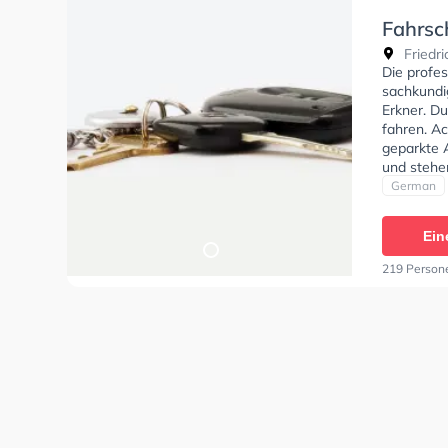
Fahrsc
Friedri
Die profes
sachkundi
Erkner. D
fahren. Ac
geparkte 
und stehe
Klasse A1
German
und Klass
offenen M
Ein
spürbarer
somit Vor
219 Person
nachhalti
Sicherheit
bleibt so!!"