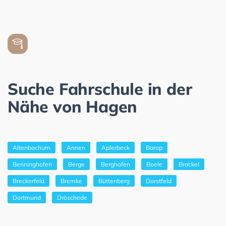
Suche Fahrschule in der
Nähe von Hagen
Altenbochum
Annen
Aplerbeck
Barop
Benninghofen
Berge
Berghofen
Boele
Brackel
Breckerfeld
Bremke
Büttenberg
Dorstfeld
Dortmund
Dröschede