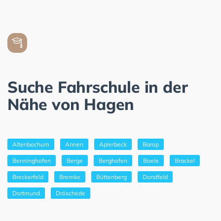
Suche Fahrschule in der
Nähe von Hagen
Altenbochum
Annen
Aplerbeck
Barop
Benninghofen
Berge
Berghofen
Boele
Brackel
Breckerfeld
Bremke
Büttenberg
Dorstfeld
Dortmund
Dröschede