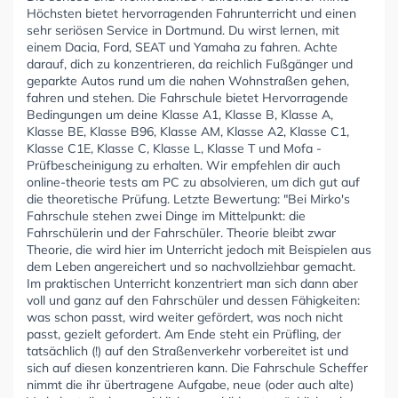
Höchsten bietet hervorragenden Fahrunterricht und einen
sehr seriösen Service in Dortmund. Du wirst lernen, mit
einem Dacia, Ford, SEAT und Yamaha zu fahren. Achte
darauf, dich zu konzentrieren, da reichlich Fußgänger und
geparkte Autos rund um die nahen Wohnstraßen gehen,
fahren und stehen. Die Fahrschule bietet Hervorragende
Bedingungen um deine Klasse A1, Klasse B, Klasse A,
Klasse BE, Klasse B96, Klasse AM, Klasse A2, Klasse C1,
Klasse C1E, Klasse C, Klasse L, Klasse T und Mofa -
Prüfbescheinigung zu erhalten. Wir empfehlen dir auch
online-theorie tests am PC zu absolvieren, um dich gut auf
die theoretische Prüfung. Letzte Bewertung: "Bei Mirko's
Fahrschule stehen zwei Dinge im Mittelpunkt: die
Fahrschülerin und der Fahrschüler. Theorie bleibt zwar
Theorie, die wird hier im Unterricht jedoch mit Beispielen aus
dem Leben angereichert und so nachvollziehbar gemacht.
Im praktischen Unterricht konzentriert man sich dann aber
voll und ganz auf den Fahrschüler und dessen Fähigkeiten:
was schon passt, wird weiter gefördert, was noch nicht
passt, gezielt gefordert. Am Ende steht ein Prüfling, der
tatsächlich (!) auf den Straßenverkehr vorbereitet ist und
sich auf diesen konzentrieren kann. Die Fahrschule Scheffer
nimmt die ihr übertragene Aufgabe, neue (oder auch alte)