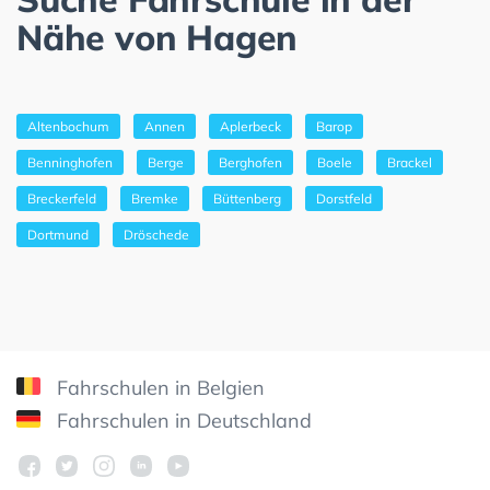
Nähe von Hagen
Altenbochum
Annen
Aplerbeck
Barop
Benninghofen
Berge
Berghofen
Boele
Brackel
Breckerfeld
Bremke
Büttenberg
Dorstfeld
Dortmund
Dröschede
Fahrschulen in Belgien
Fahrschulen in Deutschland