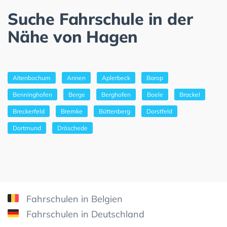
Suche Fahrschule in der
Nähe von Hagen
Altenbochum
Annen
Aplerbeck
Barop
Benninghofen
Berge
Berghofen
Boele
Brackel
Breckerfeld
Bremke
Büttenberg
Dorstfeld
Dortmund
Dröschede
Fahrschulen in Belgien
Fahrschulen in Deutschland