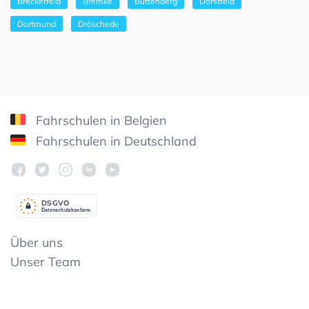
Breckerfeld
Bremke
Büttenberg
Dorstfeld
Dortmund
Dröschede
Fahrschulen in Belgien
Fahrschulen in Deutschland
DSGV
O
Datenschutzkonform
Über uns
Unser Team