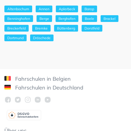
Altenbochum
Annen
Aplerbeck
Barop
Benninghofen
Berge
Berghofen
Boele
Brackel
Breckerfeld
Bremke
Büttenberg
Dorstfeld
Dortmund
Dröschede
Fahrschulen in Belgien
Fahrschulen in Deutschland
DSGV
O
Datenschutzkonform
Über uns