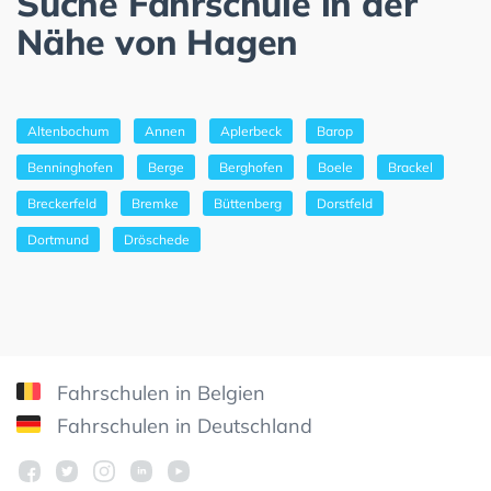
Suche Fahrschule in der
Nähe von Hagen
Altenbochum
Annen
Aplerbeck
Barop
Benninghofen
Berge
Berghofen
Boele
Brackel
Breckerfeld
Bremke
Büttenberg
Dorstfeld
Dortmund
Dröschede
Fahrschulen in Belgien
Fahrschulen in Deutschland