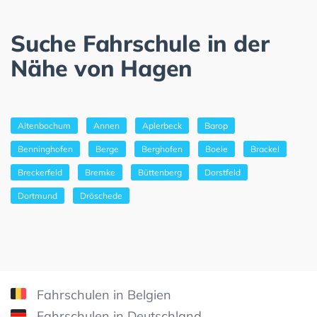
Suche Fahrschule in der
Nähe von Hagen
Altenbochum
Annen
Aplerbeck
Barop
Benninghofen
Berge
Berghofen
Boele
Brackel
Breckerfeld
Bremke
Büttenberg
Dorstfeld
Dortmund
Dröschede
Fahrschulen in Belgien
Fahrschulen in Deutschland