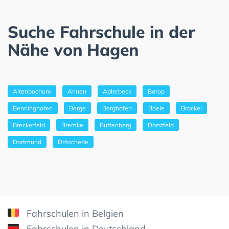
Suche Fahrschule in der
Nähe von Hagen
Altenbochum
Annen
Aplerbeck
Barop
Benninghofen
Berge
Berghofen
Boele
Brackel
Breckerfeld
Bremke
Büttenberg
Dorstfeld
Dortmund
Dröschede
Fahrschulen in Belgien
Fahrschulen in Deutschland