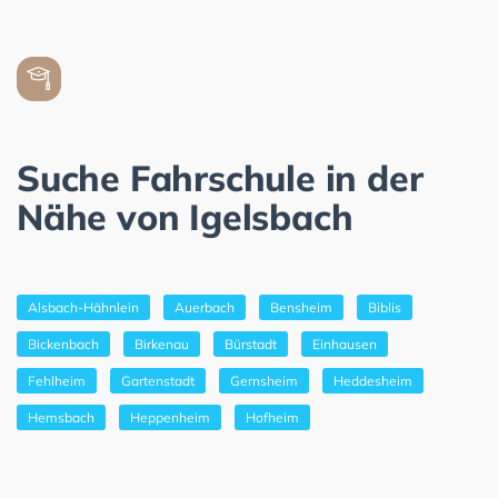
Suche Fahrschule in der
Nähe von Igelsbach
Alsbach-Hähnlein
Auerbach
Bensheim
Biblis
Bickenbach
Birkenau
Bürstadt
Einhausen
Fehlheim
Gartenstadt
Gernsheim
Heddesheim
Hemsbach
Heppenheim
Hofheim