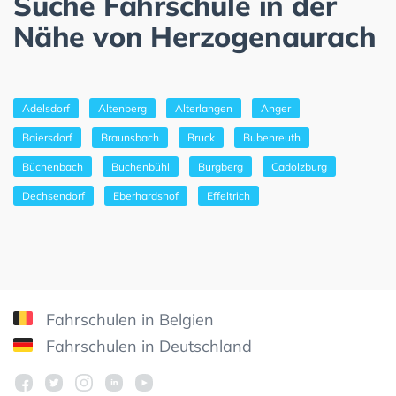
Suche Fahrschule in der
Nähe von Herzogenaurach
Adelsdorf
Altenberg
Alterlangen
Anger
Baiersdorf
Braunsbach
Bruck
Bubenreuth
Büchenbach
Buchenbühl
Burgberg
Cadolzburg
Dechsendorf
Eberhardshof
Effeltrich
Fahrschulen in Belgien
Fahrschulen in Deutschland