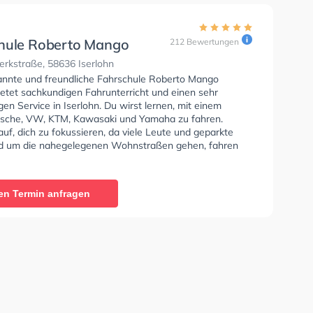
hule Roberto Mango
212 Bewertungen
n
rkstraße, 58636 Iserlohn
annte und freundliche Fahrschule Roberto Mango
ietet sachkundigen Fahrunterricht und einen sehr
gen Service in Iserlohn. Du wirst lernen, mit einem
che, VW, KTM, Kawasaki und Yamaha zu fahren.
uf, dich zu fokussieren, da viele Leute und geparkte
d um die nahegelegenen Wohnstraßen gehen, fahren
n. Die Fahrschule bietet Exzellente Bedingungen um
se A1, Klasse B, Klasse A, Klasse B Automatik, Klasse
e B96, Klasse AM, Klasse A2, Klasse C1, Klasse C1E,
en Termin anfragen
Klasse CE, Klasse D1, Klasse DE1, Klasse D, Klasse DE,
Klasse T und Mofa - Prüfbescheinigung zu erhalten. Die
e-Kurs in der Schule. Wir empfehlen dir auch online-
sts am PC zu absolvieren, um dich gut auf die
he Prüfung.